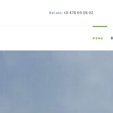
Bel ons:
+31 478 69 08 02
HOME
Ü